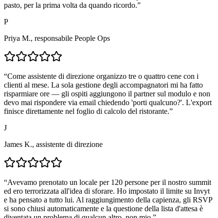
pasto, per la prima volta da quando ricordo.
”
P
Priya M., responsabile People Ops
“
Come assistente di direzione organizzo tre o quattro cene con i
clienti al mese. La sola gestione degli accompagnatori mi ha fatto
risparmiare ore — gli ospiti aggiungono il partner sul modulo e non
devo mai rispondere via email chiedendo 'porti qualcuno?'. L'export
finisce direttamente nel foglio di calcolo del ristorante.
”
J
James K., assistente di direzione
“
Avevamo prenotato un locale per 120 persone per il nostro summit
ed ero terrorizzata all'idea di sforare. Ho impostato il limite su Invyt
e ha pensato a tutto lui. Al raggiungimento della capienza, gli RSVP
si sono chiusi automaticamente e la questione della lista d'attesa è
diventata un problema di qualcun altro, non mio.
”