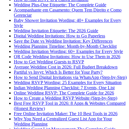
Wedding Plus-One Etiquette: The Complete Guide
Acompanhante em Casamento: Quem Tem Direito e Como
Gerenciar
Baby Shower Invitation Wording: 40+ Examples for Every
Style
Wedding Invitation Etiquette: The 2026 Guide
Digital Wedding Invitations: How to Go Paperless
Save the Date vs Wedding Invitation: Key Differences
Wedding Planning Timeline: Month-by-Month Checklist
Wedding Invitation Wording: 60+ Examples for Every Style
QR Code Wedding Invitations: How to Use Them in 2026
How to Get Wedding Guests to RSVP
Average Wedding Cost in 2026: Full Budget Breakdown
Partiful vs Invyt: Which Is Better for Your Party?
How to Send Digital Invitations via WhatsApp (Step-by-Step)
Wedding RSVP Wording: 25 Examples for Every Situation
Indian Wedding Planning Checklist: 7 Events, One List
Online Wedding RSVP: The Complete Guide for 2026
How to Create a Wedding RSVP Website (Step-by-Step)
Best Free RSVP Tool in 2026: 8 Apps & Websites Compared
(Honest Review)
Free Online Invitation Maker: The 10 Best Tools in 2026
Why You Need a Centralized Guest List App for Your
Wedding Planning