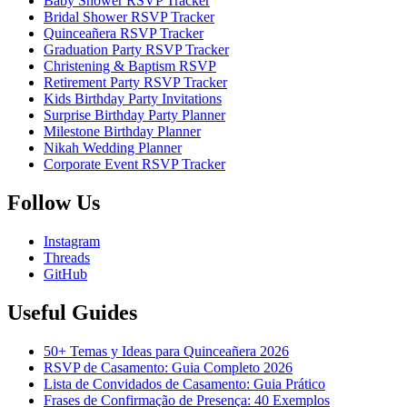
Baby Shower RSVP Tracker
Bridal Shower RSVP Tracker
Quinceañera RSVP Tracker
Graduation Party RSVP Tracker
Christening & Baptism RSVP
Retirement Party RSVP Tracker
Kids Birthday Party Invitations
Surprise Birthday Party Planner
Milestone Birthday Planner
Nikah Wedding Planner
Corporate Event RSVP Tracker
Follow Us
Instagram
Threads
GitHub
Useful Guides
50+ Temas y Ideas para Quinceañera 2026
RSVP de Casamento: Guia Completo 2026
Lista de Convidados de Casamento: Guia Prático
Frases de Confirmação de Presença: 40 Exemplos