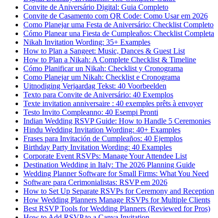
Convite de Aniversário Digital: Guia Completo
Convite de Casamento com QR Code: Como Usar em 2026
Como Planejar uma Festa de Aniversário: Checklist Completo
Cómo Planear una Fiesta de Cumpleaños: Checklist Completa
Nikah Invitation Wording: 35+ Examples
How to Plan a Sangeet: Music, Dances & Guest List
How to Plan a Nikah: A Complete Checklist & Timeline
Cómo Planificar un Nikah: Checklist y Cronograma
Como Planejar um Nikah: Checklist e Cronograma
Uitnodiging Verjaardag Tekst: 40 Voorbeelden
Texto para Convite de Aniversário: 40 Exemplos
Texte invitation anniversaire : 40 exemples prêts à envoyer
Testo Invito Compleanno: 40 Esempi Pronti
Indian Wedding RSVP Guide: How to Handle 5 Ceremonies
Hindu Wedding Invitation Wording: 40+ Examples
Frases para Invitación de Cumpleaños: 40 Ejemplos
Birthday Party Invitation Wording: 40 Examples
Corporate Event RSVPs: Manage Your Attendee List
Destination Wedding in Italy: The 2026 Planning Guide
Wedding Planner Software for Small Firms: What You Need
Software para Cerimonialistas: RSVP em 2026
How to Set Up Separate RSVPs for Ceremony and Reception
How Wedding Planners Manage RSVPs for Multiple Clients
Best RSVP Tools for Wedding Planners (Reviewed for Pros)
How to Add RSVP to a Canva Invitation