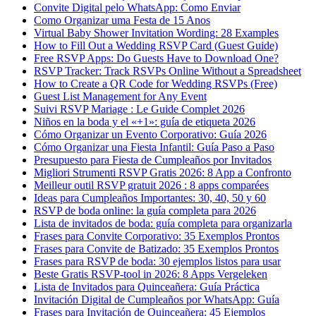
Convite Digital pelo WhatsApp: Como Enviar
Como Organizar uma Festa de 15 Anos
Virtual Baby Shower Invitation Wording: 28 Examples
How to Fill Out a Wedding RSVP Card (Guest Guide)
Free RSVP Apps: Do Guests Have to Download One?
RSVP Tracker: Track RSVPs Online Without a Spreadsheet
How to Create a QR Code for Wedding RSVPs (Free)
Guest List Management for Any Event
Suivi RSVP Mariage : Le Guide Complet 2026
Niños en la boda y el «+1»: guía de etiqueta 2026
Cómo Organizar un Evento Corporativo: Guía 2026
Cómo Organizar una Fiesta Infantil: Guía Paso a Paso
Presupuesto para Fiesta de Cumpleaños por Invitados
Migliori Strumenti RSVP Gratis 2026: 8 App a Confronto
Meilleur outil RSVP gratuit 2026 : 8 apps comparées
Ideas para Cumpleaños Importantes: 30, 40, 50 y 60
RSVP de boda online: la guía completa para 2026
Lista de invitados de boda: guía completa para organizarla
Frases para Convite Corporativo: 35 Exemplos Prontos
Frases para Convite de Batizado: 35 Exemplos Prontos
Frases para RSVP de boda: 30 ejemplos listos para usar
Beste Gratis RSVP-tool in 2026: 8 Apps Vergeleken
Lista de Invitados para Quinceañera: Guía Práctica
Invitación Digital de Cumpleaños por WhatsApp: Guía
Frases para Invitación de Quinceañera: 45 Ejemplos