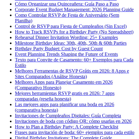
Cómo Organizar una Quinceañera: Guía Paso a Paso
Corporate Event Budget Management: 2026 Planning Guide
Como Controlar RSVP de Festa de Aniversário (Sem
Planilha)
Control de RSVP para Fiesta de Cumpleaños (Sin Excel)
How to Track RSVPs for a Birthday Party (No Spreadsheet)
Rehearsal Dinner Invitation Wording: 25+ Examples
Milestone Birthday Ideas: 30th, 40th, 50th & 60th Parties
Birthday Party Budget: Cost by Guest Count
Event Planning Trends Shaping the Future of Events
Texto para Convite de Casamento: 60+ Exemplos para Cada
Estilo
Melhores Ferramentas de RSVP Grátis em 2026: 8 Apps e
Sites Comparados (Análise Honesta)
Melhores Apps para Planejar Casamento em 2026
(Comparativo Honesto)
Mejores herramientas RSVP gratis en 2026: 7 apps
comparadas (reseña honesta)
Las mejores apps para planificar una boda en 2026
(comparativa honesta)
Invitaciones de Cumpleaños Digitales: Guía Completa
Invitaciones de boda con código QR: cómo usarlas en 2026
How to Plan a Birthday Party: A Complete Checklist
Frases para invitación de boda: 60+ ejemplos para cada estilo
Digital Birthday Invitations: The Complete Guide