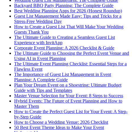
Wedding Guest List Management: The Complete Guide
Backyard BBQ Party Planning: The Complete Guide
Best Wedding Planning Apps for 2026 (Honest Roundup)
Guest List Management Made Easy: Tips and Tricks for a
Stress-Free Wedding Day
How to Create a Guest List That Will Make Your Wedding
Guests Thank You
The Ultimate Guide to Creating a Seamless Guest List
Experience with InvitApp
Corporate Event Planning: A 2026 Checklist & Guide
The Ultimate Guide to Choosing the Perfect Event Venue and
Using AI in Event Planning
The Ultimate Event Planning Checklist: Essential Steps for a
Flawless Event
The Importance of Guest List Management in Event
Planning: A Complete Guide
Plan Your Dream Event on a Shoestring: Ultimate Budget
Guide with Tips and Templates
Master Venue Selection for Your Event: 8 Steps to Success
Hybrid Events: The Future of Event Planning and How to
Master Them
How to Create the Perfect Guest List for Your Event: A Step-
by-Step Guide
How to Choose a Wedding Venue: 2026 Checklist
50 Best Event Theme Ideas to Make Your Event