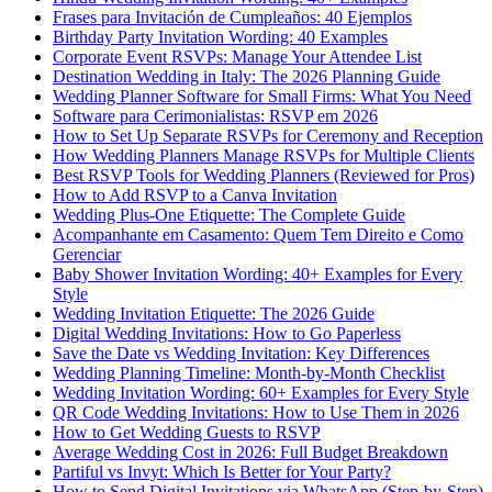
Frases para Invitación de Cumpleaños: 40 Ejemplos
Birthday Party Invitation Wording: 40 Examples
Corporate Event RSVPs: Manage Your Attendee List
Destination Wedding in Italy: The 2026 Planning Guide
Wedding Planner Software for Small Firms: What You Need
Software para Cerimonialistas: RSVP em 2026
How to Set Up Separate RSVPs for Ceremony and Reception
How Wedding Planners Manage RSVPs for Multiple Clients
Best RSVP Tools for Wedding Planners (Reviewed for Pros)
How to Add RSVP to a Canva Invitation
Wedding Plus-One Etiquette: The Complete Guide
Acompanhante em Casamento: Quem Tem Direito e Como
Gerenciar
Baby Shower Invitation Wording: 40+ Examples for Every
Style
Wedding Invitation Etiquette: The 2026 Guide
Digital Wedding Invitations: How to Go Paperless
Save the Date vs Wedding Invitation: Key Differences
Wedding Planning Timeline: Month-by-Month Checklist
Wedding Invitation Wording: 60+ Examples for Every Style
QR Code Wedding Invitations: How to Use Them in 2026
How to Get Wedding Guests to RSVP
Average Wedding Cost in 2026: Full Budget Breakdown
Partiful vs Invyt: Which Is Better for Your Party?
How to Send Digital Invitations via WhatsApp (Step-by-Step)