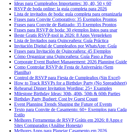
Ideas para Cumpleaños Importantes: 30, 40, 50 y 60
RSVP de boda online: la guía completa para 2026
Lista de invitados de boda: guía completa para organizarla
Frases para Convite Corporativo: 35 Exemplos Prontos
Frases para Convite de Batizado: 35 Exemplos Prontos
Frases para RSVP de boda: 30 ejemplos listos para usar
Beste Gratis RSVP-tool in 2026: 8 Apps Vergeleken
Lista de Invitados para Quinceañera: Guía Práctica
Invitación Digital de Cumpleaños por WhatsApp: Guía
Frases para Invitación de Quinceañera: 45 Ejemplos
Cómo Organizar una Quinceañera: Guía Paso a Paso
Corporate Event Budget Management: 2026 Planning Guide
Como Controlar RSVP de Festa de Aniversário (Sem
Planilha)
Control de RSVP para Fiesta de Cumpleaños (Sin Excel)
How to Track RSVPs for a Birthday Party (No Spreadsheet)
Rehearsal Dinner Invitation Wording: 25+ Examples
Milestone Birthday Ideas: 30th, 40th, 50th & 60th Parties
Birthday Party Budget: Cost by Guest Count
Event Planning Trends Shaping the Future of Events
Texto para Convite de Casamento: 60+ Exemplos para Cada
Estilo
Melhores Ferramentas de RSVP Grátis em 2026: 8 Apps e
Sites Comparados (Análise Honesta)
Melhores Apps para Planejar Casamento em 2026