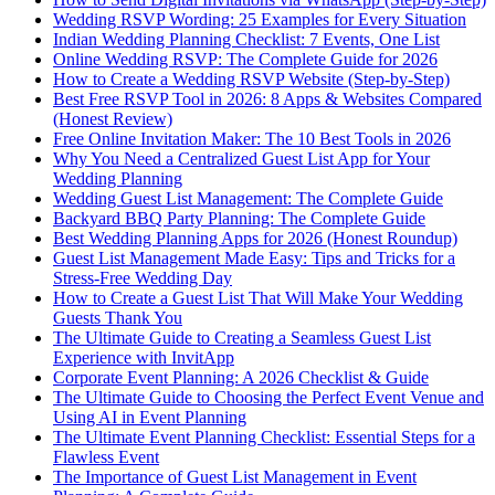
Wedding RSVP Wording: 25 Examples for Every Situation
Indian Wedding Planning Checklist: 7 Events, One List
Online Wedding RSVP: The Complete Guide for 2026
How to Create a Wedding RSVP Website (Step-by-Step)
Best Free RSVP Tool in 2026: 8 Apps & Websites Compared
(Honest Review)
Free Online Invitation Maker: The 10 Best Tools in 2026
Why You Need a Centralized Guest List App for Your
Wedding Planning
Wedding Guest List Management: The Complete Guide
Backyard BBQ Party Planning: The Complete Guide
Best Wedding Planning Apps for 2026 (Honest Roundup)
Guest List Management Made Easy: Tips and Tricks for a
Stress-Free Wedding Day
How to Create a Guest List That Will Make Your Wedding
Guests Thank You
The Ultimate Guide to Creating a Seamless Guest List
Experience with InvitApp
Corporate Event Planning: A 2026 Checklist & Guide
The Ultimate Guide to Choosing the Perfect Event Venue and
Using AI in Event Planning
The Ultimate Event Planning Checklist: Essential Steps for a
Flawless Event
The Importance of Guest List Management in Event