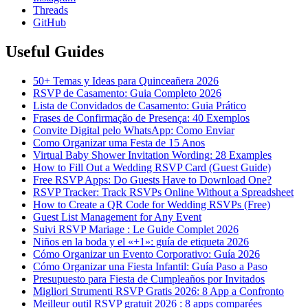
Threads
GitHub
Useful Guides
50+ Temas y Ideas para Quinceañera 2026
RSVP de Casamento: Guia Completo 2026
Lista de Convidados de Casamento: Guia Prático
Frases de Confirmação de Presença: 40 Exemplos
Convite Digital pelo WhatsApp: Como Enviar
Como Organizar uma Festa de 15 Anos
Virtual Baby Shower Invitation Wording: 28 Examples
How to Fill Out a Wedding RSVP Card (Guest Guide)
Free RSVP Apps: Do Guests Have to Download One?
RSVP Tracker: Track RSVPs Online Without a Spreadsheet
How to Create a QR Code for Wedding RSVPs (Free)
Guest List Management for Any Event
Suivi RSVP Mariage : Le Guide Complet 2026
Niños en la boda y el «+1»: guía de etiqueta 2026
Cómo Organizar un Evento Corporativo: Guía 2026
Cómo Organizar una Fiesta Infantil: Guía Paso a Paso
Presupuesto para Fiesta de Cumpleaños por Invitados
Migliori Strumenti RSVP Gratis 2026: 8 App a Confronto
Meilleur outil RSVP gratuit 2026 : 8 apps comparées