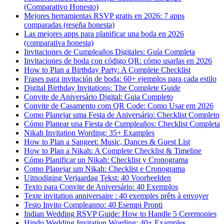
(Comparativo Honesto)
Mejores herramientas RSVP gratis en 2026: 7 apps
comparadas (reseña honesta)
Las mejores apps para planificar una boda en 2026
(comparativa honesta)
Invitaciones de Cumpleaños Digitales: Guía Completa
Invitaciones de boda con código QR: cómo usarlas en 2026
How to Plan a Birthday Party: A Complete Checklist
Frases para invitación de boda: 60+ ejemplos para cada estilo
Digital Birthday Invitations: The Complete Guide
Convite de Aniversário Digital: Guia Completo
Convite de Casamento com QR Code: Como Usar em 2026
Como Planejar uma Festa de Aniversário: Checklist Completo
Cómo Planear una Fiesta de Cumpleaños: Checklist Completa
Nikah Invitation Wording: 35+ Examples
How to Plan a Sangeet: Music, Dances & Guest List
How to Plan a Nikah: A Complete Checklist & Timeline
Cómo Planificar un Nikah: Checklist y Cronograma
Como Planejar um Nikah: Checklist e Cronograma
Uitnodiging Verjaardag Tekst: 40 Voorbeelden
Texto para Convite de Aniversário: 40 Exemplos
Texte invitation anniversaire : 40 exemples prêts à envoyer
Testo Invito Compleanno: 40 Esempi Pronti
Indian Wedding RSVP Guide: How to Handle 5 Ceremonies
Hindu Wedding Invitation Wording: 40+ Examples