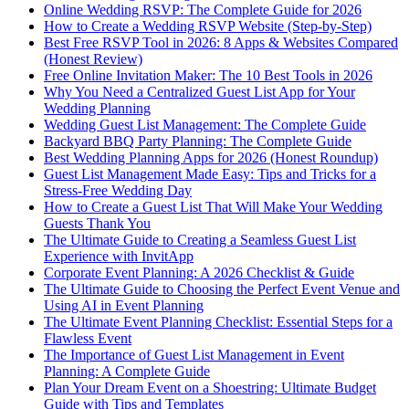
Online Wedding RSVP: The Complete Guide for 2026
How to Create a Wedding RSVP Website (Step-by-Step)
Best Free RSVP Tool in 2026: 8 Apps & Websites Compared
(Honest Review)
Free Online Invitation Maker: The 10 Best Tools in 2026
Why You Need a Centralized Guest List App for Your
Wedding Planning
Wedding Guest List Management: The Complete Guide
Backyard BBQ Party Planning: The Complete Guide
Best Wedding Planning Apps for 2026 (Honest Roundup)
Guest List Management Made Easy: Tips and Tricks for a
Stress-Free Wedding Day
How to Create a Guest List That Will Make Your Wedding
Guests Thank You
The Ultimate Guide to Creating a Seamless Guest List
Experience with InvitApp
Corporate Event Planning: A 2026 Checklist & Guide
The Ultimate Guide to Choosing the Perfect Event Venue and
Using AI in Event Planning
The Ultimate Event Planning Checklist: Essential Steps for a
Flawless Event
The Importance of Guest List Management in Event
Planning: A Complete Guide
Plan Your Dream Event on a Shoestring: Ultimate Budget
Guide with Tips and Templates