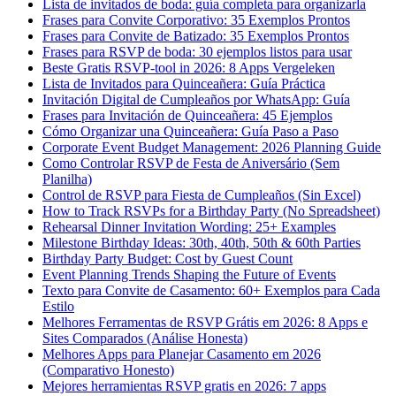
Lista de invitados de boda: guía completa para organizarla
Frases para Convite Corporativo: 35 Exemplos Prontos
Frases para Convite de Batizado: 35 Exemplos Prontos
Frases para RSVP de boda: 30 ejemplos listos para usar
Beste Gratis RSVP-tool in 2026: 8 Apps Vergeleken
Lista de Invitados para Quinceañera: Guía Práctica
Invitación Digital de Cumpleaños por WhatsApp: Guía
Frases para Invitación de Quinceañera: 45 Ejemplos
Cómo Organizar una Quinceañera: Guía Paso a Paso
Corporate Event Budget Management: 2026 Planning Guide
Como Controlar RSVP de Festa de Aniversário (Sem
Planilha)
Control de RSVP para Fiesta de Cumpleaños (Sin Excel)
How to Track RSVPs for a Birthday Party (No Spreadsheet)
Rehearsal Dinner Invitation Wording: 25+ Examples
Milestone Birthday Ideas: 30th, 40th, 50th & 60th Parties
Birthday Party Budget: Cost by Guest Count
Event Planning Trends Shaping the Future of Events
Texto para Convite de Casamento: 60+ Exemplos para Cada
Estilo
Melhores Ferramentas de RSVP Grátis em 2026: 8 Apps e
Sites Comparados (Análise Honesta)
Melhores Apps para Planejar Casamento em 2026
(Comparativo Honesto)
Mejores herramientas RSVP gratis en 2026: 7 apps