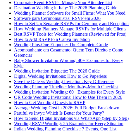
Corporate Event RSVPs: Manage Your Attendee List
Destination Wedding in Italy: The 2026 Planning Guide
Wedding Planner Software for Small Firms: What You Need
Software para Cerimonialistas: RSVP em 2026
How to Set Up Separate RSVPs for Ceremony and Reception
How Wedding Planners Manage RSVPs for Multiple Clients
Best RSVP Tools for Wedding Planners (Reviewed for Pros)
How to Add RSVP to a Canva Invitation
Wedding Plus-One Etiquette: The Complete Guide
Acompanhante em Casamento: Quem Tem Direito e Como
Gerenciar
Baby Shower Invitation Wording: 40+ Examples for Every
Style
Wedding Invitation Etiquette: The 2026 Guide
Digital Wedding Invitations: How to Go Paperless
Save the Date vs Wedding Invitation: Key Differences
Wedding Planning Timeline: Month-by-Month Checklist
Wedding Invitation Wording: 60+ Examples for Every Style
QR Code Wedding Invitations: How to Use Them in 2026
How to Get Wedding Guests to RSVP
Average Wedding Cost in 2026: Full Budget Breakdown
Partiful vs Invyt: Which Is Better for Your Party?
How to Send Digital Invitations via WhatsApp (Step-by-Step)
Wedding RSVP Wording: 25 Examples for Every Situation
Indian Wedding Planning Checklist: 7 Events, One List