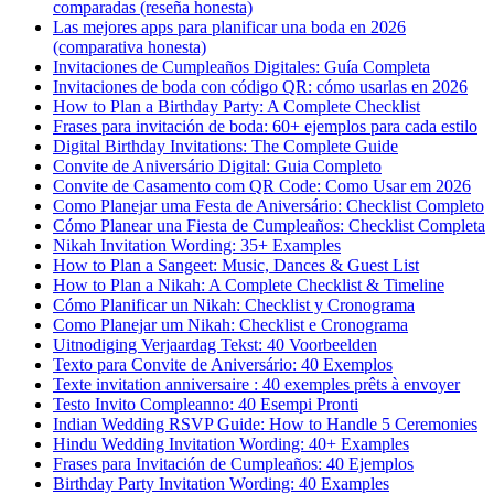
comparadas (reseña honesta)
Las mejores apps para planificar una boda en 2026
(comparativa honesta)
Invitaciones de Cumpleaños Digitales: Guía Completa
Invitaciones de boda con código QR: cómo usarlas en 2026
How to Plan a Birthday Party: A Complete Checklist
Frases para invitación de boda: 60+ ejemplos para cada estilo
Digital Birthday Invitations: The Complete Guide
Convite de Aniversário Digital: Guia Completo
Convite de Casamento com QR Code: Como Usar em 2026
Como Planejar uma Festa de Aniversário: Checklist Completo
Cómo Planear una Fiesta de Cumpleaños: Checklist Completa
Nikah Invitation Wording: 35+ Examples
How to Plan a Sangeet: Music, Dances & Guest List
How to Plan a Nikah: A Complete Checklist & Timeline
Cómo Planificar un Nikah: Checklist y Cronograma
Como Planejar um Nikah: Checklist e Cronograma
Uitnodiging Verjaardag Tekst: 40 Voorbeelden
Texto para Convite de Aniversário: 40 Exemplos
Texte invitation anniversaire : 40 exemples prêts à envoyer
Testo Invito Compleanno: 40 Esempi Pronti
Indian Wedding RSVP Guide: How to Handle 5 Ceremonies
Hindu Wedding Invitation Wording: 40+ Examples
Frases para Invitación de Cumpleaños: 40 Ejemplos
Birthday Party Invitation Wording: 40 Examples