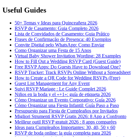
Useful Guides
50+ Temas y Ideas para Quinceañera 2026
RSVP de Casamento: Guia Completo 2026
Lista de Convidados de Casamento: Guia Prático
Frases de Confirmação de Presença: 40 Exemplos
Convite Digital pelo WhatsApp: Como Enviar
Como Organizar uma Festa de 15 Anos
Virtual Baby Shower Invitation Wording: 28 Examples
How to Fill Out a Wedding RSVP Card (Guest Guide)
Free RSVP Apps: Do Guests Have to Download One?
RSVP Tracker: Track RSVPs Online Without a Spreadsheet
How to Create a QR Code for Wedding RSVPs (Free)
Guest List Management for Any Event
Suivi RSVP Mariage : Le Guide Complet 2026
Niños en la boda y el «+1»: guía de etiqueta 2026
Cómo Organizar un Evento Corporativo: Guía 2026
Cómo Organizar una Fiesta Infantil: Guía Paso a Paso
Presupuesto para Fiesta de Cumpleaños por Invitados
Migliori Strumenti RSVP Gratis 2026: 8 App a Confronto
Meilleur outil RSVP gratuit 2026 : 8 apps comparées
Ideas para Cumpleaños Importantes: 30, 40, 50 y 60
RSVP de boda online: la guía completa para 2026