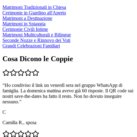
Matrimoni Tradizionali in Chiesa
Cerimonie in Giardino all'Aperto
Matrimoni a Destinazione
Matrimoni in Spiaggia
Cerimonie Civili Intime
Matrimoni Multiculturali e Bilingue
Seconde Nozze e Rinnovo dei Voti
Grandi Celebrazioni Familiari
Cosa Dicono le Coppie
“
Ho condiviso il link un venerdì sera nel gruppo WhatsApp di
famiglia. La domenica mattina avevo già 60 risposte. Il QR code sui
nostri save-the-dates ha fatto il resto. Non ho dovuto inseguire
nessuno.
”
C
Camilla R., sposa