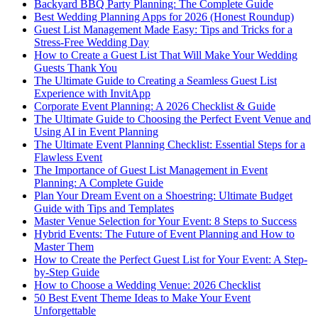
Backyard BBQ Party Planning: The Complete Guide
Best Wedding Planning Apps for 2026 (Honest Roundup)
Guest List Management Made Easy: Tips and Tricks for a
Stress-Free Wedding Day
How to Create a Guest List That Will Make Your Wedding
Guests Thank You
The Ultimate Guide to Creating a Seamless Guest List
Experience with InvitApp
Corporate Event Planning: A 2026 Checklist & Guide
The Ultimate Guide to Choosing the Perfect Event Venue and
Using AI in Event Planning
The Ultimate Event Planning Checklist: Essential Steps for a
Flawless Event
The Importance of Guest List Management in Event
Planning: A Complete Guide
Plan Your Dream Event on a Shoestring: Ultimate Budget
Guide with Tips and Templates
Master Venue Selection for Your Event: 8 Steps to Success
Hybrid Events: The Future of Event Planning and How to
Master Them
How to Create the Perfect Guest List for Your Event: A Step-
by-Step Guide
How to Choose a Wedding Venue: 2026 Checklist
50 Best Event Theme Ideas to Make Your Event
Unforgettable