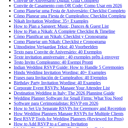
Convite de Aniversário Digital: Guia Completo
Convite de Casamento com QR Code: Como Usar em 2026
Como Planejar uma Festa de Aniversário: Checklist Completo
Cómo Planear una Fiesta de Cumpleaños: Checklist Completa
Nikah Invitation Wording: 35+ Examples
How to Plan a Sangeet: Music, Dances & Guest List
How to Plan a Nikah: A Complete Checklist & Timeline
Cómo Planificar un Nikah: Checklist y Cronograma
Como Planejar um Nikah: Checklist e Cronograma
Uitnodiging Verjaardag Tekst: 40 Voorbeelden
Texto para Convite de Aniversário: 40 Exemplos
Texte invitation anniversaire : 40 exemples prêts à envoyer
Testo Invito Compleanno: 40 Esempi Pronti
Indian Wedding RSVP Guide: How to Handle 5 Ceremonies
Hindu Wedding Invitation Wording: 40+ Examples
Frases para Invitación de Cumpleaños: 40 Ejemplos
Birthday Party Invitation Wording: 40 Examples
Corporate Event RSVPs: Manage Your Attendee List
Destination Wedding in Italy: The 2026 Planning Guide
Wedding Planner Software for Small Firms: What You Need
Software para Cerimonialistas: RSVP em 2026
How to Set Up Separate RSVPs for Ceremony and Reception
How Wedding Planners Manage RSVPs for Multiple Clients
Best RSVP Tools for Wedding Planners (Reviewed for Pros)
How to Add RSVP to a Canva Invitation