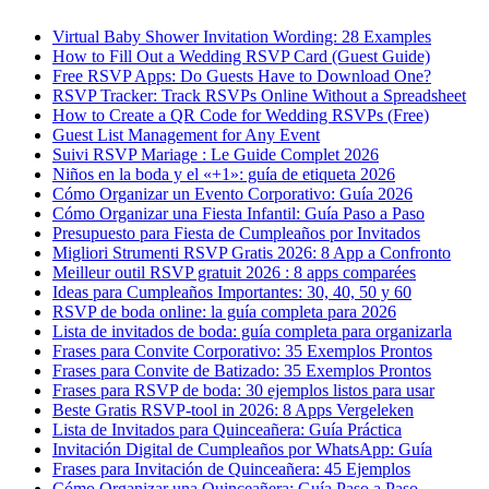
Virtual Baby Shower Invitation Wording: 28 Examples
How to Fill Out a Wedding RSVP Card (Guest Guide)
Free RSVP Apps: Do Guests Have to Download One?
RSVP Tracker: Track RSVPs Online Without a Spreadsheet
How to Create a QR Code for Wedding RSVPs (Free)
Guest List Management for Any Event
Suivi RSVP Mariage : Le Guide Complet 2026
Niños en la boda y el «+1»: guía de etiqueta 2026
Cómo Organizar un Evento Corporativo: Guía 2026
Cómo Organizar una Fiesta Infantil: Guía Paso a Paso
Presupuesto para Fiesta de Cumpleaños por Invitados
Migliori Strumenti RSVP Gratis 2026: 8 App a Confronto
Meilleur outil RSVP gratuit 2026 : 8 apps comparées
Ideas para Cumpleaños Importantes: 30, 40, 50 y 60
RSVP de boda online: la guía completa para 2026
Lista de invitados de boda: guía completa para organizarla
Frases para Convite Corporativo: 35 Exemplos Prontos
Frases para Convite de Batizado: 35 Exemplos Prontos
Frases para RSVP de boda: 30 ejemplos listos para usar
Beste Gratis RSVP-tool in 2026: 8 Apps Vergeleken
Lista de Invitados para Quinceañera: Guía Práctica
Invitación Digital de Cumpleaños por WhatsApp: Guía
Frases para Invitación de Quinceañera: 45 Ejemplos
Cómo Organizar una Quinceañera: Guía Paso a Paso