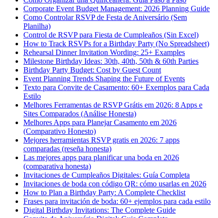
Corporate Event Budget Management: 2026 Planning Guide
Como Controlar RSVP de Festa de Aniversário (Sem
Planilha)
Control de RSVP para Fiesta de Cumpleaños (Sin Excel)
How to Track RSVPs for a Birthday Party (No Spreadsheet)
Rehearsal Dinner Invitation Wording: 25+ Examples
Milestone Birthday Ideas: 30th, 40th, 50th & 60th Parties
Birthday Party Budget: Cost by Guest Count
Event Planning Trends Shaping the Future of Events
Texto para Convite de Casamento: 60+ Exemplos para Cada
Estilo
Melhores Ferramentas de RSVP Grátis em 2026: 8 Apps e
Sites Comparados (Análise Honesta)
Melhores Apps para Planejar Casamento em 2026
(Comparativo Honesto)
Mejores herramientas RSVP gratis en 2026: 7 apps
comparadas (reseña honesta)
Las mejores apps para planificar una boda en 2026
(comparativa honesta)
Invitaciones de Cumpleaños Digitales: Guía Completa
Invitaciones de boda con código QR: cómo usarlas en 2026
How to Plan a Birthday Party: A Complete Checklist
Frases para invitación de boda: 60+ ejemplos para cada estilo
Digital Birthday Invitations: The Complete Guide