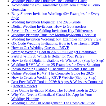
Wedding Plus-One Etiquette: The Complete Guide
Acompanhante em Casamento: Quem Tem Direito e Como
Gerenciar
Baby Shower Invitation Wording: 40+ Examples for Every
Style
Wedding Invitation Etiquette: The 2026 Guide
Digital Wedding Invitations: How to Go Paperless
Save the Date vs Wedding Invitation: Key Differences
Wedding Planning Timeline: Month-by-Month Checklist
Wedding Invitation Wording: 60+ Examples for Every Style
QR Code Wedding Invitations: How to Use Them in 2026
How to Get Wedding Guests to RSVP
Average Wedding Cost in 2026: Full Budget Breakdown
Partiful vs Invyt: Which Is Better for Your Party?
How to Send Digital Invitations via WhatsApp (Step-by-Step)
Wedding RSVP Wording: 25 Examples for Every Situation
Indian Wedding Planning Checklist: 7 Events, One List
Online Wedding RSVP: The Complete Guide for 2026
How to Create a Wedding RSVP Website (Step-by-Step)
Best Free RSVP Tool in 2026: 8 Apps & Websites Compared
(Honest Review)
Free Online Invitation Maker: The 10 Best Tools in 2026
Why You Need a Centralized Guest List App for Your
Wedding Planning
Wedding Guest List Management: The Complete Guide