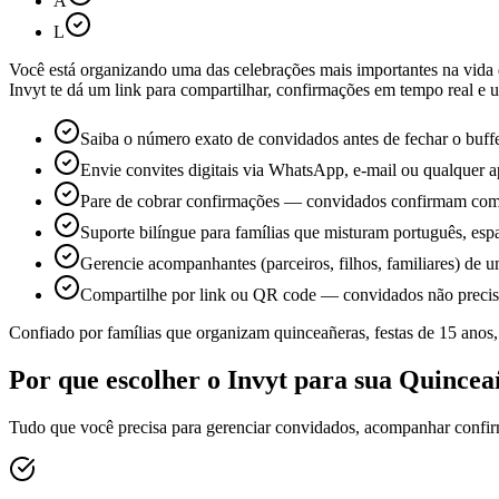
A
L
Você está organizando uma das celebrações mais importantes na vida
Invyt te dá um link para compartilhar, confirmações em tempo real e 
Saiba o número exato de convidados antes de fechar o buf
Envie convites digitais via WhatsApp, e-mail ou qualquer
Pare de cobrar confirmações — convidados confirmam com
Suporte bilíngue para famílias que misturam português, esp
Gerencie acompanhantes (parceiros, filhos, familiares) de u
Compartilhe por link ou QR code — convidados não preci
Confiado por famílias que organizam quinceañeras, festas de 15 anos, 
Por que escolher o Invyt para sua Quincea
Tudo que você precisa para gerenciar convidados, acompanhar confir