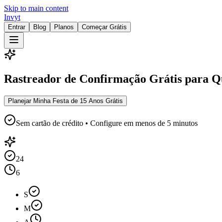
Skip to main content
Invyt
Entrar
Blog
Planos
Começar Grátis
Rastreador de Confirmação Grátis para Q
Planejar Minha Festa de 15 Anos Grátis
Sem cartão de crédito • Configure em menos de 5 minutos
24
6
S
M