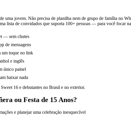
 de uma jovem. Não precisa de planilha nem de grupo de família no W
uma lista de convidados que suporta 100+ pessoas — para você focar na 
fet — sem chutes
 app de mensagens
 um toque no link
anhol e inglês
m único painel
sam baixar nada
Sweet 16 e debutantes no Brasil e no exterior.
ñera ou Festa de 15 Anos?
mações e planejar uma celebração inesquecível