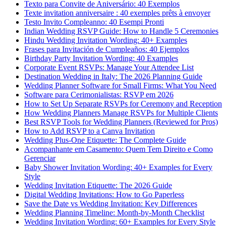
Texto para Convite de Aniversário: 40 Exemplos
Texte invitation anniversaire : 40 exemples prêts à envoyer
Testo Invito Compleanno: 40 Esempi Pronti
Indian Wedding RSVP Guide: How to Handle 5 Ceremonies
Hindu Wedding Invitation Wording: 40+ Examples
Frases para Invitación de Cumpleaños: 40 Ejemplos
Birthday Party Invitation Wording: 40 Examples
Corporate Event RSVPs: Manage Your Attendee List
Destination Wedding in Italy: The 2026 Planning Guide
Wedding Planner Software for Small Firms: What You Need
Software para Cerimonialistas: RSVP em 2026
How to Set Up Separate RSVPs for Ceremony and Reception
How Wedding Planners Manage RSVPs for Multiple Clients
Best RSVP Tools for Wedding Planners (Reviewed for Pros)
How to Add RSVP to a Canva Invitation
Wedding Plus-One Etiquette: The Complete Guide
Acompanhante em Casamento: Quem Tem Direito e Como
Gerenciar
Baby Shower Invitation Wording: 40+ Examples for Every
Style
Wedding Invitation Etiquette: The 2026 Guide
Digital Wedding Invitations: How to Go Paperless
Save the Date vs Wedding Invitation: Key Differences
Wedding Planning Timeline: Month-by-Month Checklist
Wedding Invitation Wording: 60+ Examples for Every Style