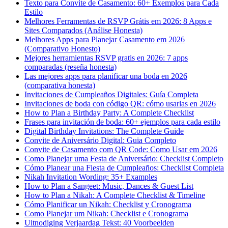
Texto para Convite de Casamento: 60+ Exemplos para Cada
Estilo
Melhores Ferramentas de RSVP Grátis em 2026: 8 Apps e
Sites Comparados (Análise Honesta)
Melhores Apps para Planejar Casamento em 2026
(Comparativo Honesto)
Mejores herramientas RSVP gratis en 2026: 7 apps
comparadas (reseña honesta)
Las mejores apps para planificar una boda en 2026
(comparativa honesta)
Invitaciones de Cumpleaños Digitales: Guía Completa
Invitaciones de boda con código QR: cómo usarlas en 2026
How to Plan a Birthday Party: A Complete Checklist
Frases para invitación de boda: 60+ ejemplos para cada estilo
Digital Birthday Invitations: The Complete Guide
Convite de Aniversário Digital: Guia Completo
Convite de Casamento com QR Code: Como Usar em 2026
Como Planejar uma Festa de Aniversário: Checklist Completo
Cómo Planear una Fiesta de Cumpleaños: Checklist Completa
Nikah Invitation Wording: 35+ Examples
How to Plan a Sangeet: Music, Dances & Guest List
How to Plan a Nikah: A Complete Checklist & Timeline
Cómo Planificar un Nikah: Checklist y Cronograma
Como Planejar um Nikah: Checklist e Cronograma
Uitnodiging Verjaardag Tekst: 40 Voorbeelden