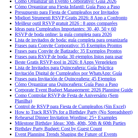
Cómo Organizar un Evento Corporativo: Guía 2026
Cómo Organizar una Fiesta Infantil: Guía Paso a Paso
Presupuesto para Fiesta de Cumpleaños por Invitados
Migliori Strumenti RSVP Gratis 2026: 8 App a Confronto
Meilleur outil RSVP gratuit 2026 : 8 apps comparées
Ideas para Cumpleaños Importantes: 30, 40, 50 y 60
RSVP de boda online: la guía completa para 2026
Lista de invitados de boda: guía completa para organizarla
Frases para Convite Corporativo: 35 Exemplos Prontos
Frases para Convite de Batizado: 35 Exemplos Prontos
Frases para RSVP de boda: 30 ejemplos listos para usar
Beste Gratis RSVP-tool in 2026: 8 Apps Vergeleken
Lista de Invitados para Quinceañera: Guía Práctica
Invitación Digital de Cumpleaños por WhatsApp: Guía
Frases para Invitación de Quinceañera: 45 Ejemplos
Cómo Organizar una Quinceañera: Guía Paso a Paso
Corporate Event Budget Management: 2026 Planning Guide
Como Controlar RSVP de Festa de Aniversário (Sem
Planilha)
Control de RSVP para Fiesta de Cumpleaños (Sin Excel)
How to Track RSVPs for a Birthday Party (No Spreadsheet)
Rehearsal Dinner Invitation Wording: 25+ Examples
Milestone Birthday Ideas: 30th, 40th, 50th & 60th Parties
Birthday Party Budget: Cost by Guest Count
Event Planning Trends Shaping the Future of Events