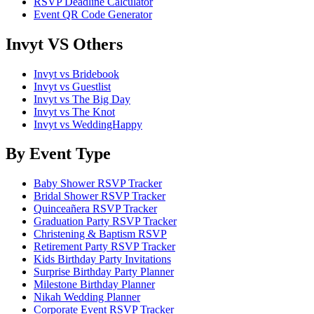
RSVP Deadline Calculator
Event QR Code Generator
Invyt VS Others
Invyt vs Bridebook
Invyt vs Guestlist
Invyt vs The Big Day
Invyt vs The Knot
Invyt vs WeddingHappy
By Event Type
Baby Shower RSVP Tracker
Bridal Shower RSVP Tracker
Quinceañera RSVP Tracker
Graduation Party RSVP Tracker
Christening & Baptism RSVP
Retirement Party RSVP Tracker
Kids Birthday Party Invitations
Surprise Birthday Party Planner
Milestone Birthday Planner
Nikah Wedding Planner
Corporate Event RSVP Tracker