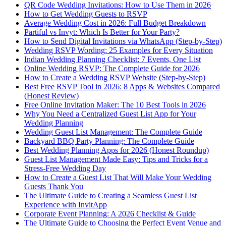
QR Code Wedding Invitations: How to Use Them in 2026
How to Get Wedding Guests to RSVP
Average Wedding Cost in 2026: Full Budget Breakdown
Partiful vs Invyt: Which Is Better for Your Party?
How to Send Digital Invitations via WhatsApp (Step-by-Step)
Wedding RSVP Wording: 25 Examples for Every Situation
Indian Wedding Planning Checklist: 7 Events, One List
Online Wedding RSVP: The Complete Guide for 2026
How to Create a Wedding RSVP Website (Step-by-Step)
Best Free RSVP Tool in 2026: 8 Apps & Websites Compared
(Honest Review)
Free Online Invitation Maker: The 10 Best Tools in 2026
Why You Need a Centralized Guest List App for Your
Wedding Planning
Wedding Guest List Management: The Complete Guide
Backyard BBQ Party Planning: The Complete Guide
Best Wedding Planning Apps for 2026 (Honest Roundup)
Guest List Management Made Easy: Tips and Tricks for a
Stress-Free Wedding Day
How to Create a Guest List That Will Make Your Wedding
Guests Thank You
The Ultimate Guide to Creating a Seamless Guest List
Experience with InvitApp
Corporate Event Planning: A 2026 Checklist & Guide
The Ultimate Guide to Choosing the Perfect Event Venue and