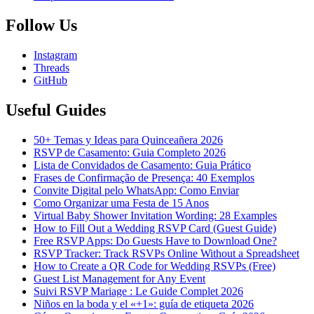
Follow Us
Instagram
Threads
GitHub
Useful Guides
50+ Temas y Ideas para Quinceañera 2026
RSVP de Casamento: Guia Completo 2026
Lista de Convidados de Casamento: Guia Prático
Frases de Confirmação de Presença: 40 Exemplos
Convite Digital pelo WhatsApp: Como Enviar
Como Organizar uma Festa de 15 Anos
Virtual Baby Shower Invitation Wording: 28 Examples
How to Fill Out a Wedding RSVP Card (Guest Guide)
Free RSVP Apps: Do Guests Have to Download One?
RSVP Tracker: Track RSVPs Online Without a Spreadsheet
How to Create a QR Code for Wedding RSVPs (Free)
Guest List Management for Any Event
Suivi RSVP Mariage : Le Guide Complet 2026
Niños en la boda y el «+1»: guía de etiqueta 2026