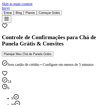
Skip to main content
Invyt
Entrar
Blog
Planos
Começar Grátis
Controle de Confirmações para Chá de
Panela Grátis & Convites
Planejar Meu Chá de Panela Grátis
Sem cartão de crédito • Configure em menos de 5 minutos
24
6
S
M