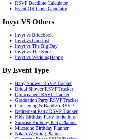
RSVP Deadline Calculator
Event QR Code Generator
Invyt VS Others
Invyt vs Bridebook
Invyt vs Guestlist
Invyt vs The Big Day
Invyt vs The Knot
Invyt vs WeddingHappy
By Event Type
Baby Shower RSVP Tracker
Bridal Shower RSVP Tracker
Quinceañera RSVP Tracker
Graduation Party RSVP Tracker
Christening & Baptism RSVP
Retirement Party RSVP Tracker
Kids Birthday Party Invitations
Surprise Birthday Party Planner
Milestone Birthday Planner
Nikah Wedding Planner