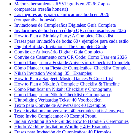
Mejores herramientas RSVP gratis en 2026: 7 apps
comparadas (reseña honesta)
Las mejores apps para planificar una boda en 2026
(comparativa honesta)
Invitaciones de Cumpleaños Digitales: Guía Completa
Invitaciones de boda con código QR: cómo usarlas en 2026
How to Plan a Birthday Party: A Complete Checklist
Frases para invitación de boda: 60+ ejemplos para cada estilo
Digital Birthday Invitations: The Complete Guide
Convite de Aniversário Digital: Guia Completo
Convite de Casamento com QR Code: Como Usar em 2026
Como Planejar uma Festa de Aniversário: Checklist Completo
Cómo Planear una Fiesta de Cumpleaños: Checklist Completa
Nikah Invitation Wording: 35+ Examples
How to Plan a Sangeet: Music, Dances & Guest List
How to Plan a Nikah: A Complete Checklist & Timeline
Cómo Planificar un Nikah: Checklist y Cronograma
Como Planejar um Nikah: Checklist e Cronograma
Uitnodiging Verjaardag Tekst: 40 Voorbeelden
Texto para Convite de Aniversário: 40 Exemplos
Texte invitation anniversaire : 40 exemples prêts à envoyer
Testo Invito Compleanno: 40 Esempi Pronti
Indian Wedding RSVP Guide: How to Handle 5 Ceremonies
Hindu Wedding Invitation Wording: 40+ Examples
Frases para Invitación de Cumpleaños: 40 Ejemplos