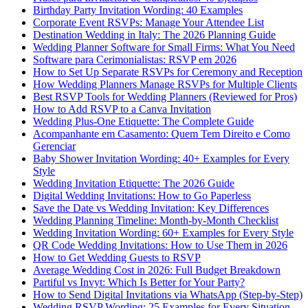
Birthday Party Invitation Wording: 40 Examples
Corporate Event RSVPs: Manage Your Attendee List
Destination Wedding in Italy: The 2026 Planning Guide
Wedding Planner Software for Small Firms: What You Need
Software para Cerimonialistas: RSVP em 2026
How to Set Up Separate RSVPs for Ceremony and Reception
How Wedding Planners Manage RSVPs for Multiple Clients
Best RSVP Tools for Wedding Planners (Reviewed for Pros)
How to Add RSVP to a Canva Invitation
Wedding Plus-One Etiquette: The Complete Guide
Acompanhante em Casamento: Quem Tem Direito e Como
Gerenciar
Baby Shower Invitation Wording: 40+ Examples for Every
Style
Wedding Invitation Etiquette: The 2026 Guide
Digital Wedding Invitations: How to Go Paperless
Save the Date vs Wedding Invitation: Key Differences
Wedding Planning Timeline: Month-by-Month Checklist
Wedding Invitation Wording: 60+ Examples for Every Style
QR Code Wedding Invitations: How to Use Them in 2026
How to Get Wedding Guests to RSVP
Average Wedding Cost in 2026: Full Budget Breakdown
Partiful vs Invyt: Which Is Better for Your Party?
How to Send Digital Invitations via WhatsApp (Step-by-Step)
Wedding RSVP Wording: 25 Examples for Every Situation