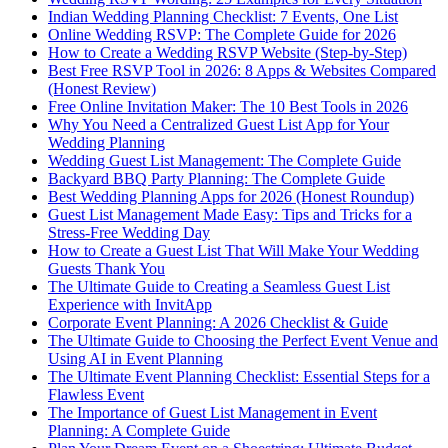
Indian Wedding Planning Checklist: 7 Events, One List
Online Wedding RSVP: The Complete Guide for 2026
How to Create a Wedding RSVP Website (Step-by-Step)
Best Free RSVP Tool in 2026: 8 Apps & Websites Compared
(Honest Review)
Free Online Invitation Maker: The 10 Best Tools in 2026
Why You Need a Centralized Guest List App for Your
Wedding Planning
Wedding Guest List Management: The Complete Guide
Backyard BBQ Party Planning: The Complete Guide
Best Wedding Planning Apps for 2026 (Honest Roundup)
Guest List Management Made Easy: Tips and Tricks for a
Stress-Free Wedding Day
How to Create a Guest List That Will Make Your Wedding
Guests Thank You
The Ultimate Guide to Creating a Seamless Guest List
Experience with InvitApp
Corporate Event Planning: A 2026 Checklist & Guide
The Ultimate Guide to Choosing the Perfect Event Venue and
Using AI in Event Planning
The Ultimate Event Planning Checklist: Essential Steps for a
Flawless Event
The Importance of Guest List Management in Event
Planning: A Complete Guide