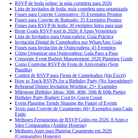
RSVP de boda online: la guía completa para 2026
Lista de invitados de boda: guía completa para organizarla
Frases para Convite Corporativo: 35 Exemplos Prontos
Frases para Convite de Batizado: 35 Exemplos Prontos
Frases para RSVP de boda: 30 ejemplos listos para usar
Beste Gratis RSVP-tool in 2026: 8 Apps Vergeleken
Lista de Invitados para Quinceañera: Guía Práctica
Invitación Digital de Cumpleaños por WhatsApp: Guía
Frases para Invitación de Quinceañera: 45 Ejemplos
Cómo Organizar una Quinceañera: Guía Paso a Paso
Corporate Event Budget Management: 2026 Planning Guide
Como Controlar RSVP de Festa de Aniversário (Sem
Planilha)
Control de RSVP para Fiesta de Cumpleaños (Sin Excel)
How to Track RSVPs for a Birthday Party (No Spreadsheet)
Rehearsal Dinner Invitation Wording: 25+ Examples
Milestone Birthday Ideas: 30th, 40th, 50th & 60th Parties
Birthday Party Budget: Cost by Guest Count
Event Planning Trends Shaping the Future of Events
Texto para Convite de Casamento: 60+ Exemplos para Cada
Estilo
Melhores Ferramentas de RSVP Grátis em 2026: 8 Apps e
Sites Comparados (Análise Honesta)
Melhores Apps para Planejar Casamento em 2026
(Comparativo Honesto)