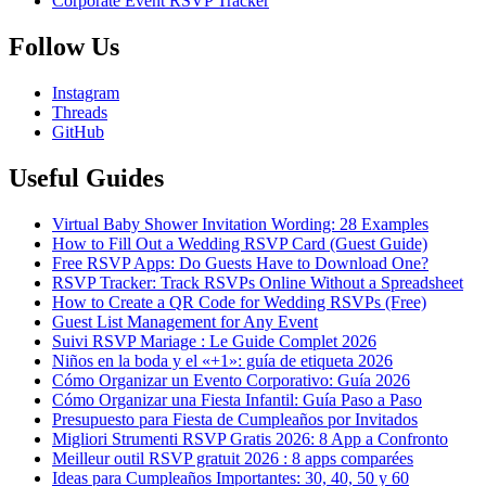
Corporate Event RSVP Tracker
Follow Us
Instagram
Threads
GitHub
Useful Guides
Virtual Baby Shower Invitation Wording: 28 Examples
How to Fill Out a Wedding RSVP Card (Guest Guide)
Free RSVP Apps: Do Guests Have to Download One?
RSVP Tracker: Track RSVPs Online Without a Spreadsheet
How to Create a QR Code for Wedding RSVPs (Free)
Guest List Management for Any Event
Suivi RSVP Mariage : Le Guide Complet 2026
Niños en la boda y el «+1»: guía de etiqueta 2026
Cómo Organizar un Evento Corporativo: Guía 2026
Cómo Organizar una Fiesta Infantil: Guía Paso a Paso
Presupuesto para Fiesta de Cumpleaños por Invitados
Migliori Strumenti RSVP Gratis 2026: 8 App a Confronto
Meilleur outil RSVP gratuit 2026 : 8 apps comparées
Ideas para Cumpleaños Importantes: 30, 40, 50 y 60