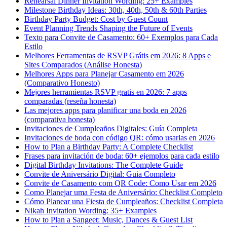
Rehearsal Dinner Invitation Wording: 25+ Examples
Milestone Birthday Ideas: 30th, 40th, 50th & 60th Parties
Birthday Party Budget: Cost by Guest Count
Event Planning Trends Shaping the Future of Events
Texto para Convite de Casamento: 60+ Exemplos para Cada
Estilo
Melhores Ferramentas de RSVP Grátis em 2026: 8 Apps e
Sites Comparados (Análise Honesta)
Melhores Apps para Planejar Casamento em 2026
(Comparativo Honesto)
Mejores herramientas RSVP gratis en 2026: 7 apps
comparadas (reseña honesta)
Las mejores apps para planificar una boda en 2026
(comparativa honesta)
Invitaciones de Cumpleaños Digitales: Guía Completa
Invitaciones de boda con código QR: cómo usarlas en 2026
How to Plan a Birthday Party: A Complete Checklist
Frases para invitación de boda: 60+ ejemplos para cada estilo
Digital Birthday Invitations: The Complete Guide
Convite de Aniversário Digital: Guia Completo
Convite de Casamento com QR Code: Como Usar em 2026
Como Planejar uma Festa de Aniversário: Checklist Completo
Cómo Planear una Fiesta de Cumpleaños: Checklist Completa
Nikah Invitation Wording: 35+ Examples
How to Plan a Sangeet: Music, Dances & Guest List