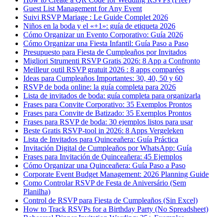
Guest List Management for Any Event
Suivi RSVP Mariage : Le Guide Complet 2026
Niños en la boda y el «+1»: guía de etiqueta 2026
Cómo Organizar un Evento Corporativo: Guía 2026
Cómo Organizar una Fiesta Infantil: Guía Paso a Paso
Presupuesto para Fiesta de Cumpleaños por Invitados
Migliori Strumenti RSVP Gratis 2026: 8 App a Confronto
Meilleur outil RSVP gratuit 2026 : 8 apps comparées
Ideas para Cumpleaños Importantes: 30, 40, 50 y 60
RSVP de boda online: la guía completa para 2026
Lista de invitados de boda: guía completa para organizarla
Frases para Convite Corporativo: 35 Exemplos Prontos
Frases para Convite de Batizado: 35 Exemplos Prontos
Frases para RSVP de boda: 30 ejemplos listos para usar
Beste Gratis RSVP-tool in 2026: 8 Apps Vergeleken
Lista de Invitados para Quinceañera: Guía Práctica
Invitación Digital de Cumpleaños por WhatsApp: Guía
Frases para Invitación de Quinceañera: 45 Ejemplos
Cómo Organizar una Quinceañera: Guía Paso a Paso
Corporate Event Budget Management: 2026 Planning Guide
Como Controlar RSVP de Festa de Aniversário (Sem
Planilha)
Control de RSVP para Fiesta de Cumpleaños (Sin Excel)
How to Track RSVPs for a Birthday Party (No Spreadsheet)