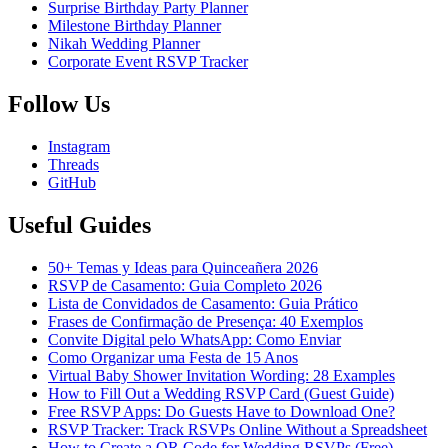
Surprise Birthday Party Planner
Milestone Birthday Planner
Nikah Wedding Planner
Corporate Event RSVP Tracker
Follow Us
Instagram
Threads
GitHub
Useful Guides
50+ Temas y Ideas para Quinceañera 2026
RSVP de Casamento: Guia Completo 2026
Lista de Convidados de Casamento: Guia Prático
Frases de Confirmação de Presença: 40 Exemplos
Convite Digital pelo WhatsApp: Como Enviar
Como Organizar uma Festa de 15 Anos
Virtual Baby Shower Invitation Wording: 28 Examples
How to Fill Out a Wedding RSVP Card (Guest Guide)
Free RSVP Apps: Do Guests Have to Download One?
RSVP Tracker: Track RSVPs Online Without a Spreadsheet
How to Create a QR Code for Wedding RSVPs (Free)