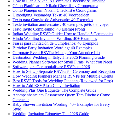
How to Plan a Nikah: A Complete Checklist & Timeline
Cómo Planificar un Nikah: Checklist y Cronograma
Como Planejar um Nikah: Checklist e Cronograma
Uitnodiging Verjaardag Tekst: 40 Voorbeelden
Texto para Convite de Aniversário: 40 Exemplos
Texte invitation anniversaire : 40 exemples prêts à envoyer
Testo Invito Compleanno: 40 Esempi Pronti
Indian Wedding RSVP Guide: How to Handle 5 Ceremonies
Hindu Wedding Invitation Wording: 40+ Examples
Frases para Invitación de Cumpleaños: 40 Ejemplos
Birthday Party Invitation Wording: 40 Examples
Corporate Event RSVPs: Manage Your Attendee List
Destination Wedding in Italy: The 2026 Planning Guide
Wedding Planner Software for Small Firms: What You Need
Software para Cerimonialistas: RSVP em 2026
How to Set Up Separate RSVPs for Ceremony and Reception
How Wedding Planners Manage RSVPs for Multiple Clients
Best RSVP Tools for Wedding Planners (Reviewed for Pros)
How to Add RSVP to a Canva Invitation
Wedding Plus-One Etiquette: The Complete Guide
Acompanhante em Casamento: Quem Tem Direito e Como
Gerenciar
Baby Shower Invitation Wording: 40+ Examples for Every
Style
Wedding Invitation Etiquette: The 2026 Guide