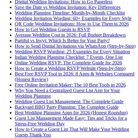
Digital Wedding Invitations: How to Go Paperless
Save the Date vs Wedding Invitation: Key Differences
Wedding Planning Timeline: Month-by-Month Checklist
Wedding Invitation Wording: 60+ Examples for Every Style
QR Code Wedding Invitations: How to Use Them in 2026
How to Get Wedding Guests to RSVP
Average Wedding Cost in 2026: Full Budget Breakdown
Partiful vs Invyt: Which Is Better for Your Party?
How to Send Digital Invitations via WhatsApp (Step-by-Step)
Wedding RSVP Wording: 25 Examples for Every Situation
Indian Wedding Planning Checklist: 7 Events, One List
Online Wedding RSVP: The Complete Guide for 2026
How to Create a Wedding RSVP Website (Step-by-Step)
Best Free RSVP Tool in 2026: 8 Apps & Websites Compared
(Honest Review)
Free Online Invitation Maker: The 10 Best Tools in 2026
Why You Need a Centralized Guest List App for Your
Wedding Planning
Wedding Guest List Management: The Complete Guide
Backyard BBQ Party Planning: The Complete Guide
Best Wedding Planning Apps for 2026 (Honest Roundup)
Guest List Management Made Easy: Tips and Tricks for a
Stress-Free Wedding Day
How to Create a Guest List That Will Make Your Wedding
Guests Thank You