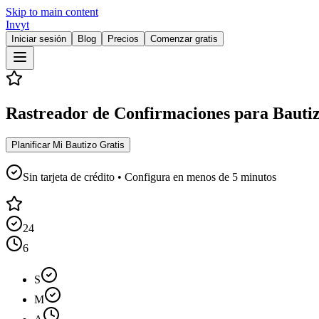
Skip to main content
Invyt
Iniciar sesión
Blog
Precios
Comenzar gratis
Rastreador de Confirmaciones para Bautizo
Planificar Mi Bautizo Gratis
Sin tarjeta de crédito • Configura en menos de 5 minutos
24
6
S
M