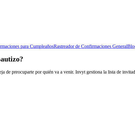
irmaciones para Cumpleaños
Rastreador de Confirmaciones General
Blo
Bautizo?
eja de preocuparte por quién va a venir. Invyt gestiona la lista de invi