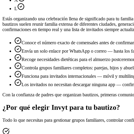
A
L
Estás organizando una celebración llena de significado para tu famili
bautizos suelen reunir familia extensa de diferentes ciudades, generac
confirmaciones en tiempo real y una lista de invitados siempre actuali
Conoce el número exacto de comensales antes de confirmar 
Envía un solo enlace por WhatsApp o correo — hasta los f
Recoge necesidades dietéticas para el almuerzo postceremoni
Controla grupos familiares completos: parejas, hijos y abue
Funciona para invitados internacionales — móvil y multili
Los invitados no necesitan descargar ninguna app — confir
Con la confianza de padres que organizan bautizos, primeras comuni
¿Por qué elegir Invyt para tu bautizo?
Todo lo que necesitas para gestionar grupos familiares, controlar confi