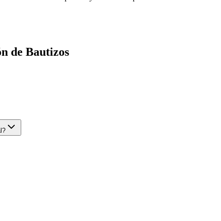
ón de Bautizos
l?