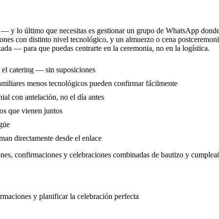
a — y lo último que necesitas es gestionar un grupo de WhatsApp donde l
iones con distinto nivel tecnológico, y un almuerzo o cena postceremonia
zada — para que puedas centrarte en la ceremonia, no en la logística.
el catering — sin suposiciones
amiliares menos tecnológicos pueden confirmar fácilmente
al con antelación, no el día antes
los que vienen juntos
ngüe
man directamente desde el enlace
ones, confirmaciones y celebraciones combinadas de bautizo y cumplea
rmaciones y planificar la celebración perfecta